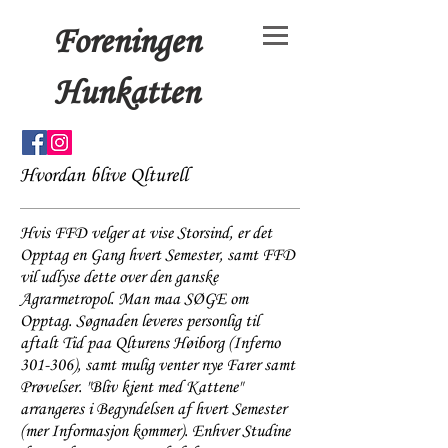
Foreningen
Hunkatten
Hvordan blive Qlturell
Hvis FFD velger at vise Storsind, er det
Opptag en Gang hvert Semester, samt FFD
vil udlyse dette over den ganske
Agrarmetropol. Man maa SØGE om
Opptag. Søgnaden leveres personlig til
aftalt Tid paa Qlturens Høiborg (Inferno
301-306), samt mulig venter nye Farer samt
Prøvelser. "Bliv kjent med Ka
ttene"
arrangeres i Begyndelsen af hvert Semester
(mer Informasjon kommer). Enhver Studine