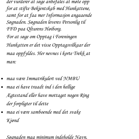
der vurderer at søge anbefales at møte opp
for at stifte Bekjentskab med Hunkattene,
samt for at faa mer Informasjon angaaende
Søgnaden. Søgnaden leveres Personlig til
FFD paa Qlturens Høiborg.
For at søge om Opptag i Foreningen
Hunkatten er det visse Opptagsvilkaar der
maa oppfyldes. Her nevnes i korte Trekk at
man:
maa være Immatrikulert ved NMBU
maa ei have traadt ind i den hellige
Ægtestand eller have mottaget nogen Ring
der forpligter til dette
maa ei være samboende med det svake
Kjønd
Søgnaden maa minimum indeholde Navn,