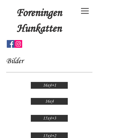
Foreningen
Hunkatten
Bilder
16x4+1
16x4
15x4+3
15x4+2